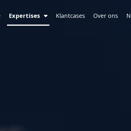
e
Expertises
Klantcases
Over ons
N