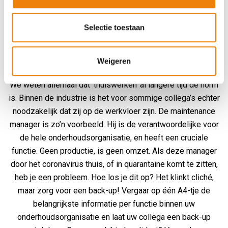
kosteneffectief te blijven, ondanks de beperkingen
die het virus ons oplegt.
Selectie toestaan
1. Zorg voor back-up
Weigeren
We weten allemaal dat ‘thuiswerken’ al langere tijd de norm
is. Binnen de industrie is het voor sommige collega’s echter
noodzakelijk dat zij op de werkvloer zijn. De maintenance
manager is zo’n voorbeeld. Hij is de verantwoordelijke voor
de hele onderhoudsorganisatie, en heeft een cruciale
functie. Geen productie, is geen omzet. Als deze manager
door het coronavirus thuis, of in quarantaine komt te zitten,
heb je een probleem. Hoe los je dit op? Het klinkt cliché,
maar zorg voor een back-up! Vergaar op één A4-tje de
belangrijkste informatie per functie binnen uw
onderhoudsorganisatie en laat uw collega een back-up