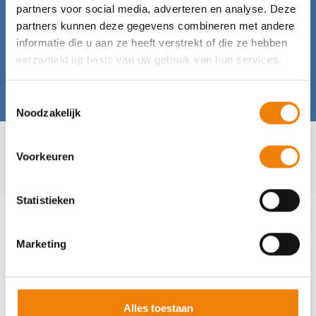
partners voor social media, adverteren en analyse. Deze
partners kunnen deze gegevens combineren met andere
informatie die u aan ze heeft verstrekt of die ze hebben
verzameld op basis van uw gebruik van hun services.
Toestemmingsselectie
Noodzakelijk
Home
Nieuws
Voorkeuren
Continueer uw onderhoud, ook in tijden van crisis!
Statistieken
22-04-2021
In tijden van crisis, zoals nu, is het belangrijk om je
Marketing
onderhoudsorganisatie draaiende te houden. Alleen
op die manier kan er geproduceerd blijven worden.
Tref daarom maatregelen om stilstanden te
Alles toestaan
voorkomen, risico’s te beperken en toch