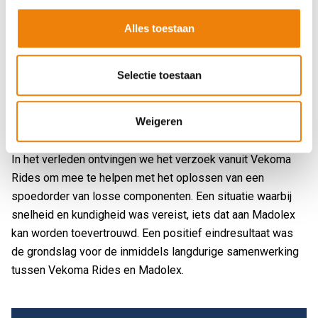
bekendstaat om haar specialisme in het ontwerpen,
Alles toestaan
fabriceren en installeren van achtbanen en attracties voor
de amusementsindustrie. Kwaliteit, kennis en veiligheid
staan hierbij voorop. Een visie die goed aansluit bij de
Selectie toestaan
werkwijze van Madolex met als resultaat een fijne
samenwerking tussen twee partijen die dezelfde taal
Weigeren
spreken.
In het verleden ontvingen we het verzoek vanuit Vekoma
Rides om mee te helpen met het oplossen van een
spoedorder van losse componenten. Een situatie waarbij
snelheid en kundigheid was vereist, iets dat aan Madolex
kan worden toevertrouwd. Een positief eindresultaat was
de grondslag voor de inmiddels langdurige samenwerking
tussen Vekoma Rides en Madolex.