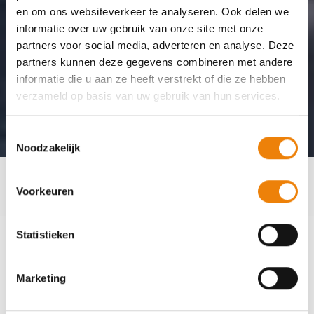
en om ons websiteverkeer te analyseren. Ook delen we
informatie over uw gebruik van onze site met onze
partners voor social media, adverteren en analyse. Deze
partners kunnen deze gegevens combineren met andere
informatie die u aan ze heeft verstrekt of die ze hebben
verzameld op basis van uw gebruik van hun services.
Toestemmingsselectie
Noodzakelijk
Home
Klantcases
Vekoma Rides
Voorkeuren
Een enerverende rit naar
Statistieken
succes
Marketing
Vekoma Rides is een toonaangevend bedrijf dat wereldwijd